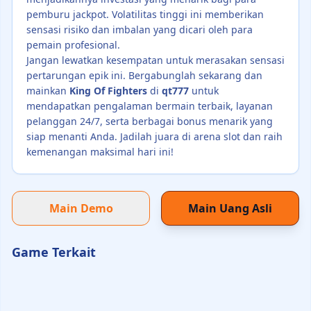
pemburu jackpot. Volatilitas tinggi ini memberikan
sensasi risiko dan imbalan yang dicari oleh para
pemain profesional.
Jangan lewatkan kesempatan untuk merasakan sensasi
pertarungan epik ini. Bergabunglah sekarang dan
mainkan
King Of Fighters
di
qt777
untuk
mendapatkan pengalaman bermain terbaik, layanan
pelanggan 24/7, serta berbagai bonus menarik yang
siap menanti Anda. Jadilah juara di arena slot dan raih
kemenangan maksimal hari ini!
Main Demo
Main Uang Asli
Game Terkait