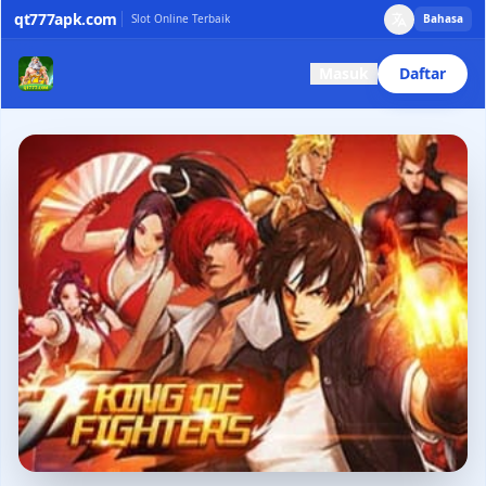
qt777apk.com
Slot Online Terbaik
Bahasa
Masuk
Daftar