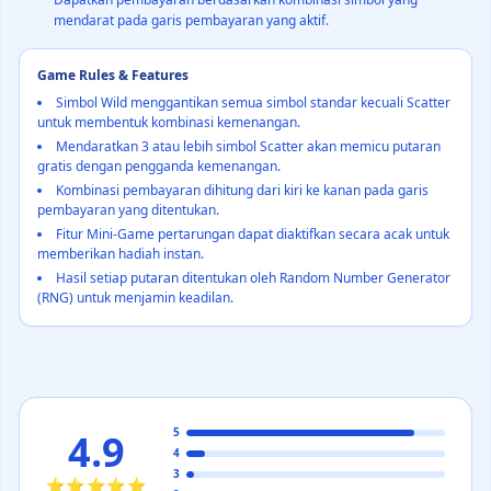
mendarat pada garis pembayaran yang aktif.
Game Rules & Features
Simbol Wild menggantikan semua simbol standar kecuali Scatter
untuk membentuk kombinasi kemenangan.
Mendaratkan 3 atau lebih simbol Scatter akan memicu putaran
gratis dengan pengganda kemenangan.
Kombinasi pembayaran dihitung dari kiri ke kanan pada garis
pembayaran yang ditentukan.
Fitur Mini-Game pertarungan dapat diaktifkan secara acak untuk
memberikan hadiah instan.
Hasil setiap putaran ditentukan oleh Random Number Generator
(RNG) untuk menjamin keadilan.
5
4.9
4
3
⭐⭐⭐⭐⭐