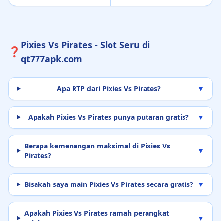
Pixies Vs Pirates - Slot Seru di
❓
qt777apk.com
Apa RTP dari Pixies Vs Pirates?
▼
Apakah Pixies Vs Pirates punya putaran gratis?
▼
Berapa kemenangan maksimal di Pixies Vs
▼
Pirates?
Bisakah saya main Pixies Vs Pirates secara gratis?
▼
Apakah Pixies Vs Pirates ramah perangkat
▼