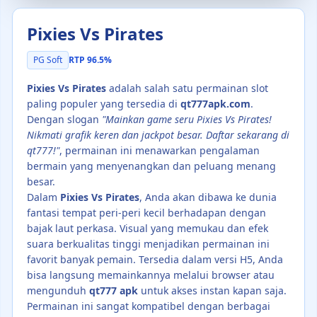
▶
Pixies Vs Pirates
PG Soft
RTP 96.5%
Pixies Vs Pirates
adalah salah satu permainan slot
paling populer yang tersedia di
qt777apk.com
.
Dengan slogan
"Mainkan game seru Pixies Vs Pirates!
Nikmati grafik keren dan jackpot besar. Daftar sekarang di
qt777!"
, permainan ini menawarkan pengalaman
bermain yang menyenangkan dan peluang menang
besar.
Dalam
Pixies Vs Pirates
, Anda akan dibawa ke dunia
fantasi tempat peri-peri kecil berhadapan dengan
bajak laut perkasa. Visual yang memukau dan efek
suara berkualitas tinggi menjadikan permainan ini
favorit banyak pemain. Tersedia dalam versi H5, Anda
bisa langsung memainkannya melalui browser atau
mengunduh
qt777 apk
untuk akses instan kapan saja.
Permainan ini sangat kompatibel dengan berbagai