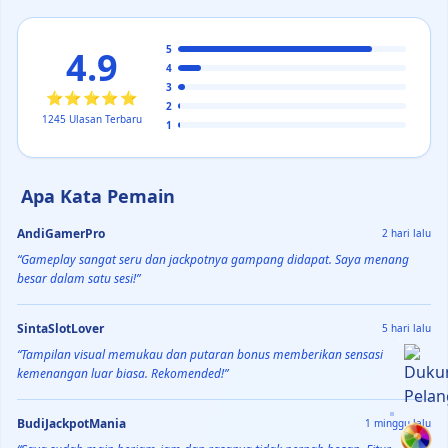
5
4.9
4
3
⭐⭐⭐⭐⭐
2
1245 Ulasan Terbaru
1
Apa Kata Pemain
AndiGamerPro
2 hari lalu
“Gameplay sangat seru dan jackpotnya gampang didapat. Saya menang
besar dalam satu sesi!”
SintaSlotLover
5 hari lalu
“Tampilan visual memukau dan putaran bonus memberikan sensasi
kemenangan luar biasa. Rekomended!”
BudiJackpotMania
1 minggu lalu