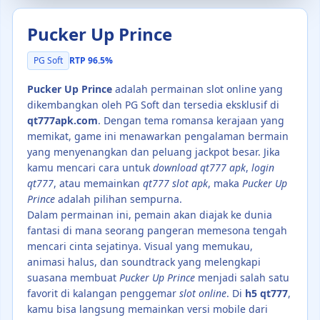
▶
Pucker Up Prince
PG Soft
RTP 96.5%
Pucker Up Prince
adalah permainan slot online yang
dikembangkan oleh PG Soft dan tersedia eksklusif di
qt777apk.com
. Dengan tema romansa kerajaan yang
memikat, game ini menawarkan pengalaman bermain
yang menyenangkan dan peluang jackpot besar. Jika
kamu mencari cara untuk
download qt777 apk
,
login
qt777
, atau memainkan
qt777 slot apk
, maka
Pucker Up
Prince
adalah pilihan sempurna.
Dalam permainan ini, pemain akan diajak ke dunia
fantasi di mana seorang pangeran memesona tengah
mencari cinta sejatinya. Visual yang memukau,
animasi halus, dan soundtrack yang melengkapi
suasana membuat
Pucker Up Prince
menjadi salah satu
favorit di kalangan penggemar
slot online
. Di
h5 qt777
,
kamu bisa langsung memainkan versi mobile dari