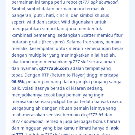
permainan ini tanpa perlu repot
qt777 apk download
.
Simbol-simbol dalam permainan ini termasuk
pangeran, putri, hati, cincin, dan simbol khusus
seperti wild dan scatter. Wild digunakan untuk
menggantikan simbol lain guna membentuk
kombinasi pemenang, sedangkan Scatter memicu fitur
putaran gratis (free spins). Selama free spins, pemain
memiliki kesempatan untuk meraih kemenangan besar
dengan multiplier yang meningkatkan nilai hadiah.
Jika kamu ingin memainkan
qt777 slot
secara aman
dan nyaman,
qt777apk.com
adalah tempat yang
tepat. Dengan RTP (Return to Player) tinggi mencapai
96.5%
, peluang menang dalam jangka panjang sangat
baik. Volatilitasnya berada di kisaran sedang,
menjadikannya cocok bagi pemain yang ingin
merasakan sensasi jackpot tanpa terlalu banyak risiko.
Bergabunglah dengan ribuan pemain lainnya yang
telah merasakan sensasi bermain di
qt777 h5
dan
qt777 download
. Tersedia juga berbagai bonus harian
dan mingguan yang bisa kamu nikmati hanya di
apk
qt777
. Unduh
qt777 slot apk
hari ini dan rasakan