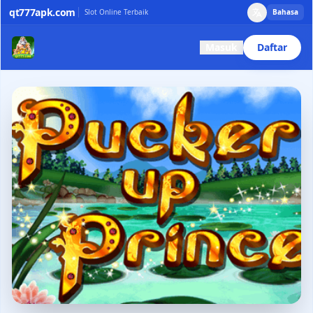
qt777apk.com
Slot Online Terbaik
Bahasa
Masuk
Daftar