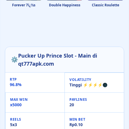
Forever 7ï¿½s
Double Happiness
Classic Roulette
Pucker Up Prince Slot - Main di
⚙️
qt777apk.com
RTP
VOLATILITY
96.8%
Tinggi ⚡⚡⚡⚡🌑
MAX WIN
PAYLINES
x5000
20
REELS
MIN BET
5x3
Rp0.10