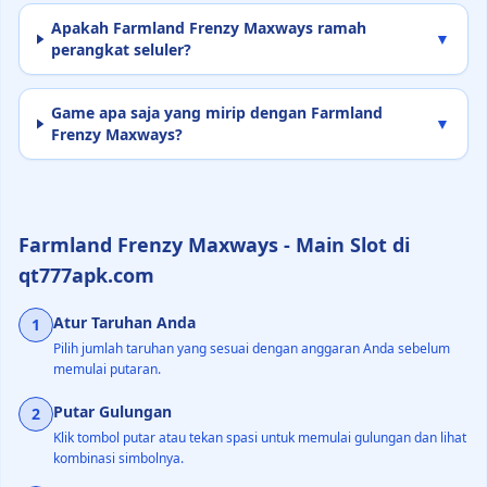
Apakah Farmland Frenzy Maxways ramah
▼
perangkat seluler?
Game apa saja yang mirip dengan Farmland
▼
Frenzy Maxways?
Farmland Frenzy Maxways - Main Slot di
qt777apk.com
Atur Taruhan Anda
1
Pilih jumlah taruhan yang sesuai dengan anggaran Anda sebelum
memulai putaran.
Putar Gulungan
2
Klik tombol putar atau tekan spasi untuk memulai gulungan dan lihat
kombinasi simbolnya.