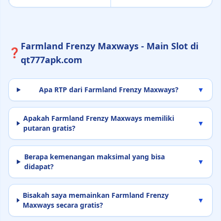
Farmland Frenzy Maxways - Main Slot di
❓
qt777apk.com
Apa RTP dari Farmland Frenzy Maxways?
▼
Apakah Farmland Frenzy Maxways memiliki
▼
putaran gratis?
Berapa kemenangan maksimal yang bisa
▼
didapat?
Bisakah saya memainkan Farmland Frenzy
▼
Maxways secara gratis?