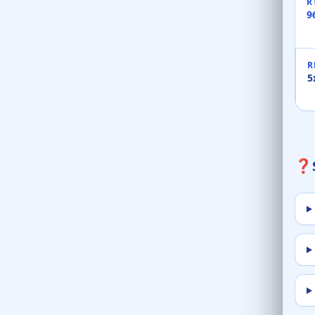
R
9
R
5
❓