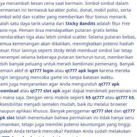
ya menambah kesan ceria saat bermain. Simbol-simbol dalam
ermainan ini termasuk karakter polisi, donat, mobil polisi, serta
imbol wild dan scatter yang memberikan fitur bonus menarik.
alah satu daya tarik utama dari
Sticky Bandits
adalah fitur
Free
pins
-nya. Pemain bisa mendapatkan putaran gratis ketika
endaratkan tiga atau lebih simbol scatter. Selama putaran bebas,
emua kemenangan akan dikalikan, meningkatkan potensi hadiah
esar. Fitur lainnya seperti
Sticky Wilds
membuat simbol liar tetap
enempel selama beberapa putaran berturut-turut, memberikan
ebih banyak peluang untuk meraih kombinasi pemenang. Banyak
emain aktif di
qt777 login
atau
qt777 apk login
karena mereka
ngin langsung mencoba game ini tanpa batasan waktu.
Kami juga menyarankan agar Anda mengunduh
qt777 apk
download
atau
qt777 slot apk
agar dapat menikmati permainan in
i mana saja. Dengan versi mobile seperti
h5 qt777
atau
qt777 h5
,
ksesibilitas menjadi semakin mudah, baik itu melalui browser
aupun aplikasi khusus. Banyak penggemar
qt777 slot
dan
qt777
pk slot
telah menemukan bahwa permainan ini tidak hanya seru
imainkan, tetapi juga memiliki potensi keuntungan yang tinggi.
pakah Anda tertarik mencoba? Pastikan Anda sudah melakukan