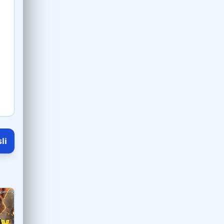
.
a
li