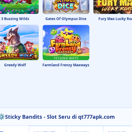
3 Buzzing Wilds
Gates Of Olympus Dice
Fury Max Lucky Ro
Greedy Wolf
Farmland Frenzy Maxways
⚙️
Sticky Bandits - Slot Seru di qt777apk.com