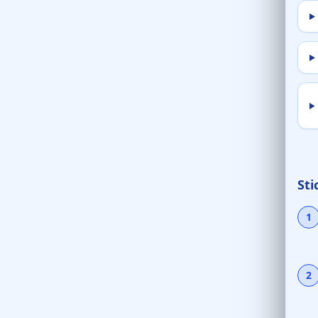
Sti
1
2