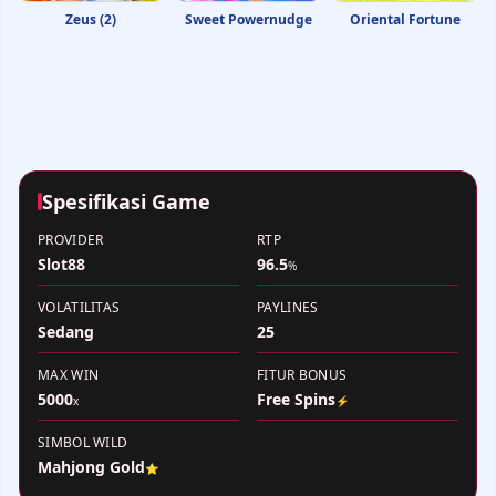
Zeus (2)
Sweet Powernudge
Oriental Fortune
Spesifikasi Game
PROVIDER
RTP
Slot88
96.5
%
VOLATILITAS
PAYLINES
Sedang
25
MAX WIN
FITUR BONUS
5000
Free Spins
x
⚡
SIMBOL WILD
Mahjong Gold
⭐