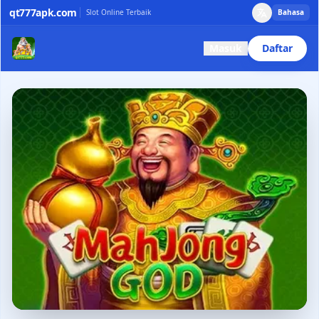
qt777apk.com
Slot Online Terbaik
Bahasa
Masuk
Daftar