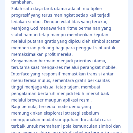
tambahan.
Salah satu daya tarik utama adalah multiplier
progresif yang terus meningkat setiap kali terjadi
ledakan simbol. Dengan volatilitas yang terukur,
Mahjong God menawarkan ritme permainan yang
stabil namun tetap mampu memberikan kejutan
melalui putaran gratis yang dipicu oleh simbol scatter,
memberikan peluang bagi para penggiat slot untuk
memaksimalkan profit mereka.
Kenyamanan bermain menjadi prioritas utama,
terutama saat mengakses melalui perangkat mobile.
Interface yang responsif memastikan transisi antar
menu terasa mulus, sementara grafis berkualitas
tinggi menjaga visual tetap tajam, membuat
pengalaman bertaruh menjadi lebih imersif baik
melalui browser maupun aplikasi resmi.
Bagi pemula, tersedia mode demo yang
memungkinkan eksplorasi strategi sebelum
menggunakan modal sungguhan. Ini adalah cara
terbaik untuk memahami pola kemunculan simbol dan
manajemen saldo yang efektif sebelum terjun ke arena