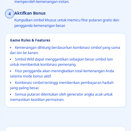
memperoleh kemenangan instan.
Aktifkan Bonus
4
Kumpulkan simbol khusus untuk memicu fitur putaran gratis dan
pengganda kemenangan besar.
Game Rules & Features
Kemenangan dihitung berdasarkan kombinasi simbol yang sama
dari kiri ke kanan.
Simbol Wild dapat menggantikan sebagian besar simbol lain
untuk membentuk kombinasi pemenang.
Fitur pengganda akan meningkatkan total kemenangan Anda
selama mode bonus aktif.
Kombinasi simbol tertinggi memberikan pembayaran hadiah
yang paling besar.
Semua putaran ditentukan oleh generator angka acak untuk
memastikan keadilan permainan.